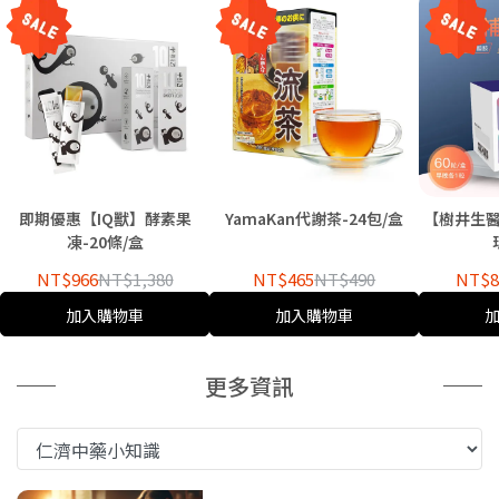
即期優惠【IQ獸】酵素果
YamaKan代謝茶-24包/盒
【樹井生醫
凍-20條/盒
NT$966
NT$1,380
NT$465
NT$490
NT$8
加入購物車
加入購物車
更多資訊