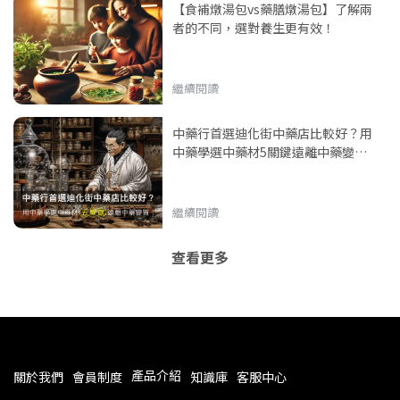
【食補燉湯包vs藥膳燉湯包】了解兩
者的不同，選對養生更有效！
繼續閱讀
中藥行首選迪化街中藥店比較好？用
中藥學選中藥材5關鍵遠離中藥變
質！
繼續閱讀
查看更多
產品介紹
關於我們
會員制度
知識庫
客服中心