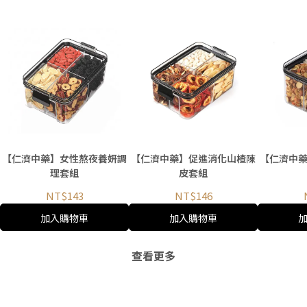
【仁濟中藥】女性熬夜養妍調
【仁濟中藥】促進消化山楂陳
【仁濟中
理套組
皮套組
NT$143
NT$146
加入購物車
加入購物車
查看更多