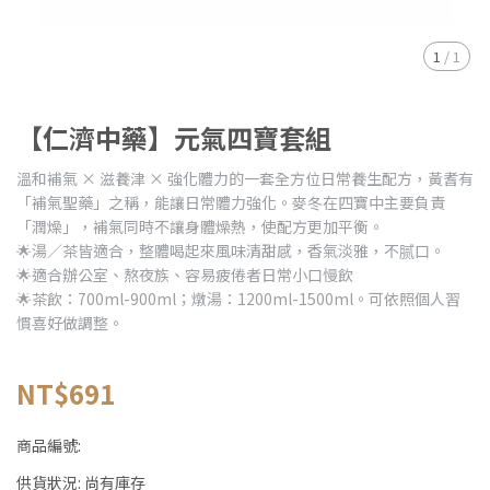
1
/
1
【仁濟中藥】元氣四寶套組
溫和補氣 × 滋養津 × 強化體力的一套全方位日常養生配方，黃耆有
「補氣聖藥」之稱，能讓日常體力強化。麥冬在四寶中主要負責
「潤燥」，補氣同時不讓身體燥熱，使配方更加平衡。
🌟湯／茶皆適合，整體喝起來風味清甜感，香氣淡雅，不腻口。
🌟適合辦公室、熬夜族、容易疲倦者日常小口慢飲
🌟茶飲：700ml-900ml；燉湯：1200ml-1500ml。可依照個人習
慣喜好做調整。
NT$691
商品編號:
供貨狀況:
尚有庫存