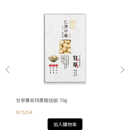
甘草養氣特惠贈送組-70g
涼
NT$154
NT
加入購物車