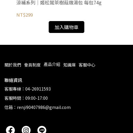
涼補系列｜姬松茸茶樹菇燉湯包 每包74g
潤
NT$299
NT
加入購物車
產品介紹
關於我們
會員制度
知識庫
客服中心
聯絡資訊
客服專線：04-26911593
客服時間：09:00-17:00
信箱：renji90407986@gmail.com