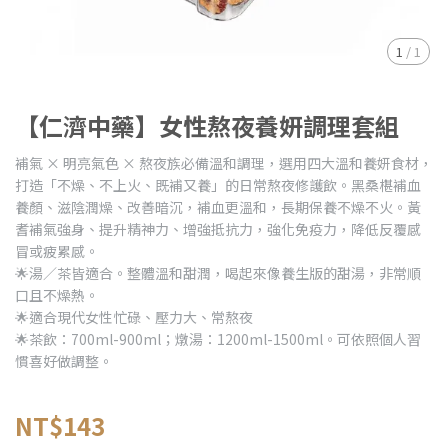
1
/
1
【仁濟中藥】女性熬夜養妍調理套組
補氣 × 明亮氣色 × 熬夜族必備溫和調理，選用四大溫和養妍食材，
打造「不燥、不上火、既補又養」的日常熬夜修護飲。黑桑椹補血
養顏、滋陰潤燥、改善暗沉，補血更溫和，長期保養不燥不火。黃
耆補氣強身、提升精神力、增強抵抗力，強化免疫力，降低反覆感
冒或疲累感。
🌟湯／茶皆適合。整體溫和甜潤，喝起來像養生版的甜湯，非常順
口且不燥熱。
🌟適合現代女性忙碌、壓力大、常熬夜
🌟茶飲：700ml-900ml；燉湯：1200ml-1500ml。可依照個人習
慣喜好做調整。
NT$143