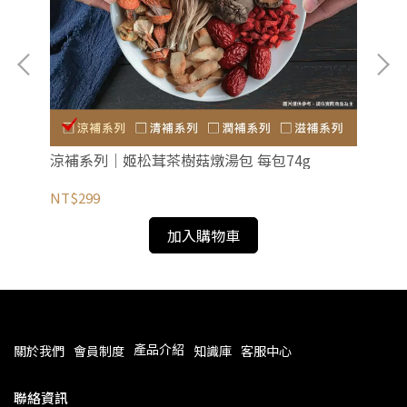
涼補系列｜姬松茸茶樹菇燉湯包 每包74g
潤
NT$299
NT
加入購物車
產品介紹
關於我們
會員制度
知識庫
客服中心
聯絡資訊