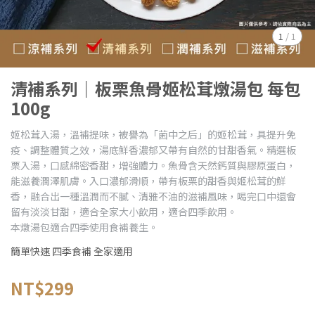
1
/
1
清補系列｜板栗魚骨姬松茸燉湯包 每包
100g
姬松茸入湯，溫補提味，被譽為「菌中之后」的姬松茸，具提升免
疫、調整體質之效，湯底鮮香濃郁又帶有自然的甘甜香氣。精選板
栗入湯，口感綿密香甜，增強體力。魚骨含天然鈣質與膠原蛋白，
能滋養潤澤肌膚。入口濃郁滑順，帶有板栗的甜香與姬松茸的鮮
香，融合出一種溫潤而不膩、清雅不油的滋補風味，喝完口中還會
留有淡淡甘甜，適合全家大小飲用，適合四季飲用。
本燉湯包適合四季使用食補養生。
簡單快速 四季食補 全家適用
NT$299