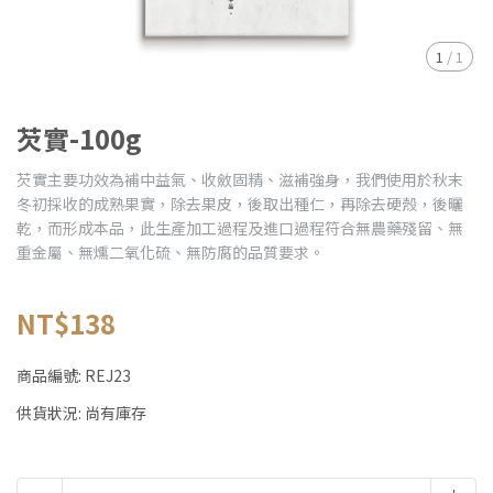
1
/
1
芡實-100g
芡實主要功效為補中益氣、收斂固精、滋補強身，我們使用於秋末
冬初採收的成熟果實，除去果皮，後取出種仁，再除去硬殼，後曬
乾，而形成本品，此生產加工過程及進口過程符合無農藥殘留、無
重金屬、無燻二氧化硫、無防腐的品質要求。
NT$138
商品編號:
REJ23
供貨狀況:
尚有庫存