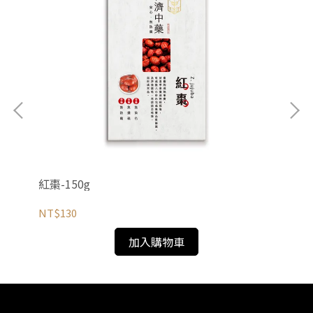
紅棗-150g
山藥
NT$130
NT
加入購物車